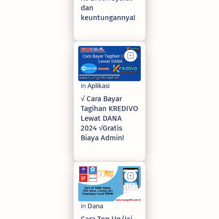
dan
keuntungannya!
2 years ago
√ Cara Bayar
Tagihan KREDIVO
Lewat DANA
2024 √Gratis
Biaya Admin!
2 years ago