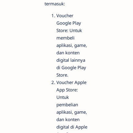
termasuk:
Voucher
Google Play
Store: Untuk
membeli
aplikasi, game,
dan konten
digital lainnya
di Google Play
Store.
Voucher Apple
App Store:
Untuk
pembelian
aplikasi, game,
dan konten
digital di Apple