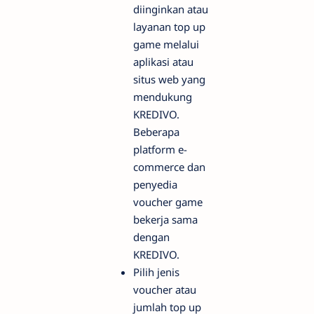
diinginkan atau
layanan top up
game melalui
aplikasi atau
situs web yang
mendukung
KREDIVO.
Beberapa
platform e-
commerce dan
penyedia
voucher game
bekerja sama
dengan
KREDIVO.
Pilih jenis
voucher atau
jumlah top up