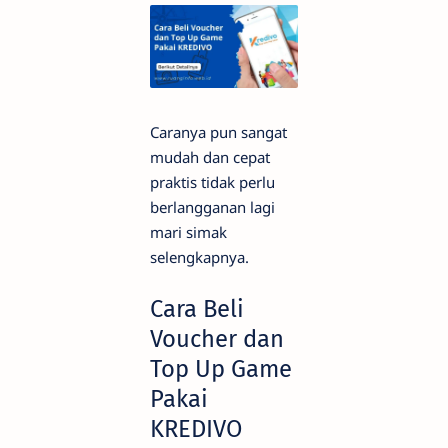
Caranya pun sangat
mudah dan cepat
praktis tidak perlu
berlangganan lagi
mari simak
selengkapnya.
Cara Beli
Voucher dan
Top Up Game
Pakai
KREDIVO