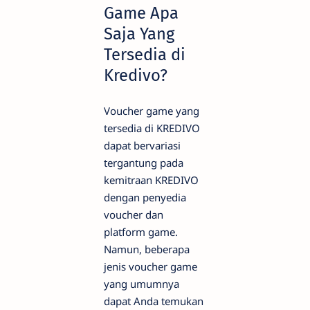
Game Apa
Saja Yang
Tersedia di
Kredivo?
Voucher game yang
tersedia di KREDIVO
dapat bervariasi
tergantung pada
kemitraan KREDIVO
dengan penyedia
voucher dan
platform game.
Namun, beberapa
jenis voucher game
yang umumnya
dapat Anda temukan