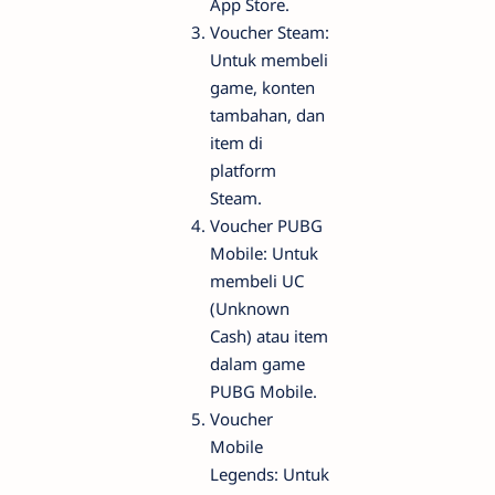
App Store.
Voucher Steam:
Untuk membeli
game, konten
tambahan, dan
item di
platform
Steam.
Voucher PUBG
Mobile: Untuk
membeli UC
(Unknown
Cash) atau item
dalam game
PUBG Mobile.
Voucher
Mobile
Legends: Untuk