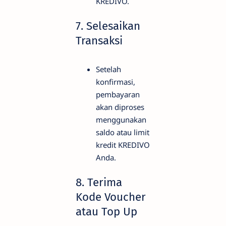
KREDIVO.
7. Selesaikan
Transaksi
Setelah
konfirmasi,
pembayaran
akan diproses
menggunakan
saldo atau limit
kredit KREDIVO
Anda.
8. Terima
Kode Voucher
atau Top Up