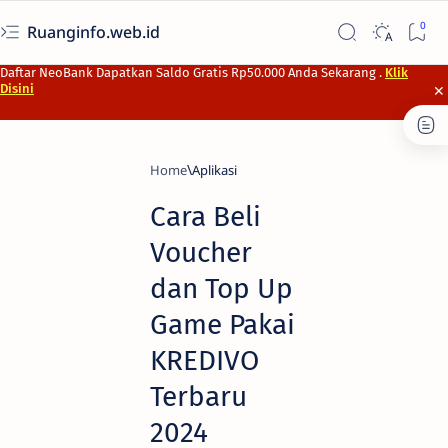
Ruanginfo.web.id
Daftar NeoBank Dapatkan Saldo Gratis Rp50.000 Anda Sekarang .
Klik
Disini
Home
Aplikasi
Cara Beli
Voucher
dan Top Up
Game Pakai
KREDIVO
Terbaru
2024