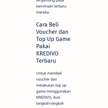
tergantung pada
kemitraan terbaru
mereka.
Cara Beli
Voucher dan
Top Up Game
Pakai
KREDIVO
Terbaru
Untuk membeli
voucher dan
melakukan top up
game menggunakan
KREDIVO, ikuti
langkah-langkah