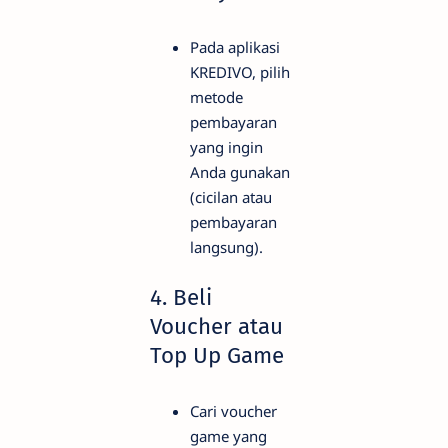
Pada aplikasi
KREDIVO, pilih
metode
pembayaran
yang ingin
Anda gunakan
(cicilan atau
pembayaran
langsung).
4. Beli
Voucher atau
Top Up Game
Cari voucher
game yang