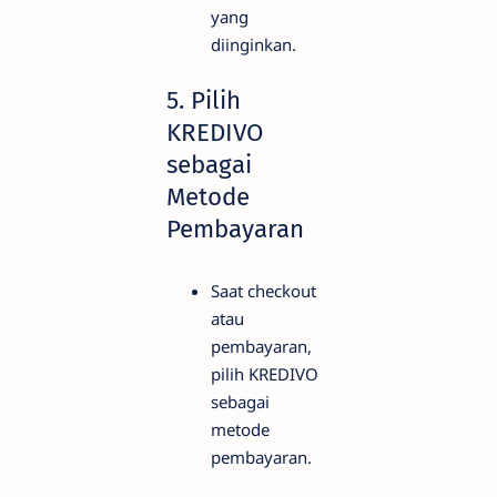
yang
diinginkan.
5. Pilih
KREDIVO
sebagai
Metode
Pembayaran
Saat checkout
atau
pembayaran,
pilih KREDIVO
sebagai
metode
pembayaran.