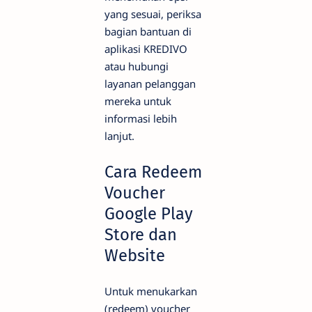
yang sesuai, periksa
bagian bantuan di
aplikasi KREDIVO
atau hubungi
layanan pelanggan
mereka untuk
informasi lebih
lanjut.
Cara Redeem
Voucher
Google Play
Store dan
Website
Untuk menukarkan
(redeem) voucher