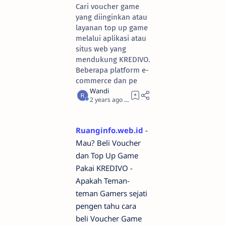
Cari voucher game
yang diinginkan atau
layanan top up game
melalui aplikasi atau
situs web yang
mendukung KREDIVO.
Beberapa platform e-
commerce dan pe
2 years ago
6
Ruanginfo.web.id
-
Mau? Beli Voucher
dan Top Up Game
Pakai KREDIVO -
Apakah Teman-
teman Gamers sejati
pengen tahu cara
beli Voucher Game