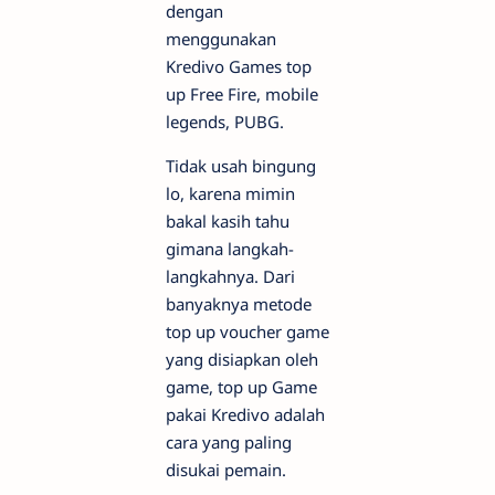
dengan
menggunakan
Kredivo Games top
up Free Fire, mobile
legends, PUBG.
Tidak usah bingung
lo, karena mimin
bakal kasih tahu
gimana langkah-
langkahnya. Dari
banyaknya metode
top up voucher game
yang disiapkan oleh
game, top up Game
pakai Kredivo adalah
cara yang paling
disukai pemain.